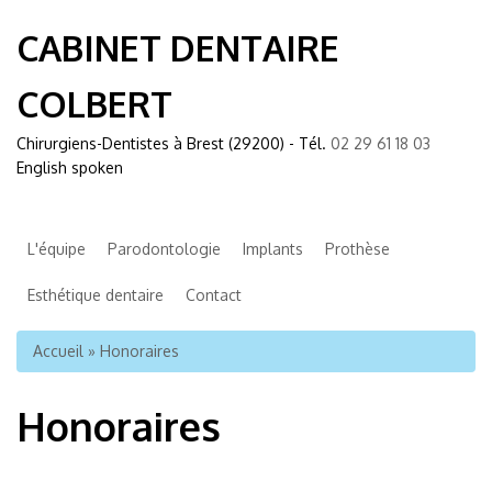
CABINET DENTAIRE
COLBERT
Chirurgiens-Dentistes à Brest (29200) - Tél.
02 29 61 18 03
English spoken
L'équipe
Parodontologie
Implants
Prothèse
Esthétique dentaire
Contact
Vous êtes ici
Accueil
» Honoraires
Honoraires