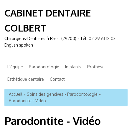
CABINET DENTAIRE
COLBERT
Chirurgiens-Dentistes à Brest (29200) - Tél.
02 29 61 18 03
English spoken
L'équipe
Parodontologie
Implants
Prothèse
Esthétique dentaire
Contact
Vous êtes ici
Accueil
»
Soins des gencives - Parodontologie
»
Parodontite - Vidéo
Parodontite - Vidéo